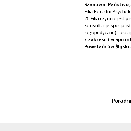
Szanowni Państwo,
Filia Poradni Psychol
26.Filia czynna jest 
konsultacje specjali
logopedyczne) ruszaj
z zakresu terapii i
Powstańców Śląskic
Poradn