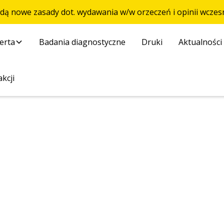
ędą nowe zasady dot. wydawania w/w orzeczeń i opinii wcz
erta
Badania diagnostyczne
Druki
Aktualności
kcji