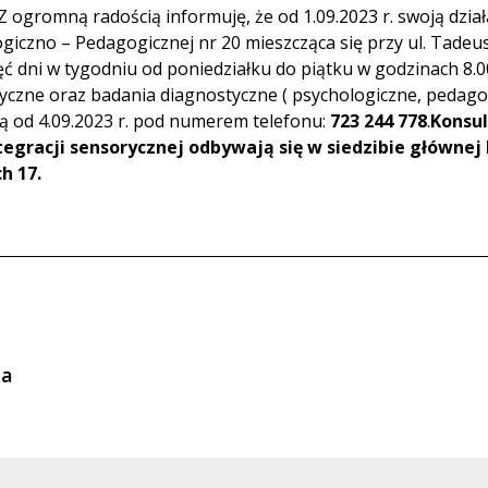
Z ogromną radością informuję, że od 1.09.2023 r. swoją dzia
ogiczno – Pedagogicznej nr 20 mieszcząca się przy ul. Tade
pięć dni w tygodniu od poniedziałku do piątku w godzinach 8.
styczne oraz badania diagnostyczne ( psychologiczne, pedag
ą od 4.09.2023 r. pod numerem telefonu:
723 244 778
.
Konsul
ntegracji sensorycznej odbywają się w siedzibie głównej 
h 17.
ia