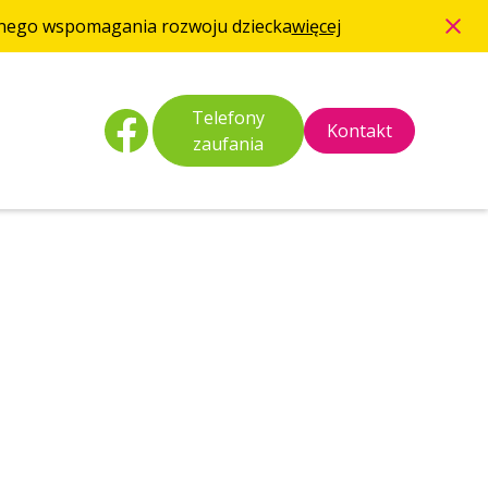
esnego wspomagania rozwoju dziecka
więcej
Telefony
Kontakt
zaufania