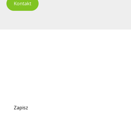
Kontakt
Skontaktuj się z nami
już dziś
Nie czekaj, zrób pierwszy krok w kierunku wsparcia
dla swojego dziecka. Jesteśmy tutaj dla Ciebie!
Zapisz