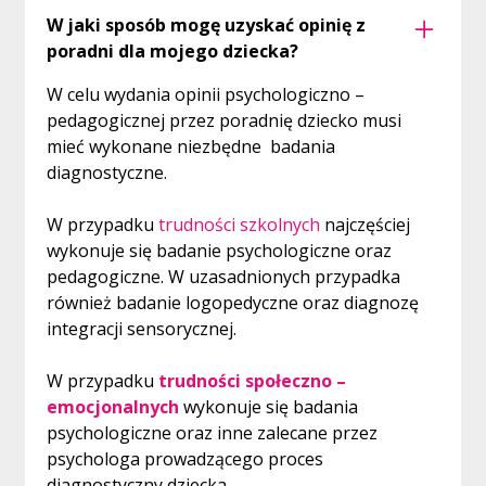
efekty udzielanej dotychczas pomocy.
W jaki sposób mogę uzyskać opinię z
poradni dla mojego dziecka?
DRUKI DO POBRANIA:
W celu wydania opinii psychologiczno –
przejdź do zakładki DRUKI
pedagogicznej przez poradnię dziecko musi
mieć wykonane niezbędne badania
diagnostyczne.
W przypadku
trudności szkolnych
najczęściej
wykonuje się badanie psychologiczne oraz
pedagogiczne. W uzasadnionych przypadka
również badanie logopedyczne oraz diagnozę
integracji sensorycznej.
W przypadku
trudności społeczno –
emocjonalnych
wykonuje się badania
psychologiczne oraz inne zalecane przez
psychologa prowadzącego proces
diagnostyczny dziecka.