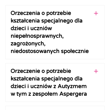
Orzeczenia o potrzebie
kształcenia specjalnego dla
dzieci i uczniów
niepełnosprawnych,
zagrożonych,
niedostosowanych społecznie
Orzeczenia o potrzebie kształcenia specjalnego
wydaje się dla dzieci i uczniów
Orzeczenie o potrzebie
niepełnosprawnych, niedostosowanych
kształcenia specjalnego dla
społecznie oraz zagrożonych
niedostosowaniem społecznym, wymagających
dzieci i uczniów z Autyzmem
stosowania specjalnej organizacji nauki i metod
w tym z zespołem Aspergera
pracy, o których mowa w przepisach w sprawie
warunków organizowania kształcenia,
Zespoły orzekające wydają orzeczenie na
wychowania i opieki dla dzieci i młodzieży