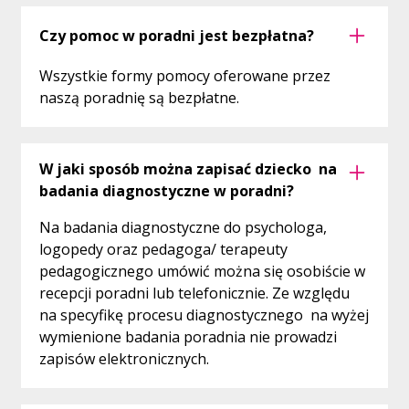
– pedagogiczne w Poradni,
Czy pomoc w poradni jest bezpłatna?
dostarczyć do poradni opinię nauczycieli i
specjalistów prowadzących zajęcia z
Wszystkie formy pomocy oferowane przez
uczniem/ dzieckiem, o funkcjonowaniu
naszą poradnię są bezpłatne.
dziecka w przedszkolu lub szkole,
w przypadku ucznia obejmowanego
zindywidualizowaną ścieżką ze względu na
W jaki sposób można zapisać dziecko na
stan zdrowia, należy złożyć również
badania diagnostyczne w poradni?
zaświadczenie lekarskie wskazujące wpływ
przebiegu choroby na funkcjonowanie
Na badania diagnostyczne do psychologa,
ucznia w szkole oraz ograniczenia w
logopedy oraz pedagoga/ terapeuty
zakresie możliwości jego udziału w zajęciach
pedagogicznego umówić można się osobiście w
wychowania przedszkolnego / zajęciach
recepcji poradni lub telefonicznie. Ze względu
edukacyjnych wspólnie z oddziałem.
na specyfikę procesu diagnostycznego na wyżej
wymienione badania poradnia nie prowadzi
Przed wydaniem opinii zespół diagnostyczny w
zapisów elektronicznych.
poradni we współpracy ze szkołą oraz rodzicami
ucznia albo pełnoletnim uczniem przeprowadza
analizę funkcjonowania ucznia uwzględniającą