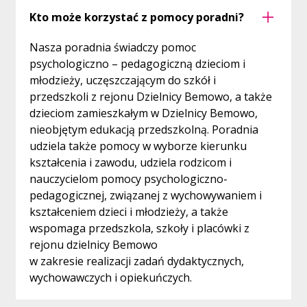
przedszkolnego lub zajęć edukacyjnych
należy:
Kto może korzystać z pomocy poradni?
wspólnie z oddziałem i wymagają dostosowania
organizacji i procesu nauczania do ich
zapisać dziecko na badanie psychologiczno
Nasza poradnia świadczy pomoc
specjalnych potrzeb edukacyjnych.
– pedagogiczne w Poradni,
psychologiczno – pedagogiczną dzieciom i
dostarczyć opinię ze szkoły/przedszkola
Opinię o potrzebie pomocy w formie
młodzieży, uczęszczającym do szkół i
dotyczącą funkcjonowania dziecka w
zindywidualizowanej ścieżki wydaje się uczniowi,
przedszkoli z rejonu Dzielnicy Bemowo, a także
placówce na druku przygotowanym przez
wobec którego udzielona dotychczas pomoc
dzieciom zamieszkałym w Dzielnicy Bemowo,
Poradnię,
psychologiczno – pedagogiczna w szkole nie
nieobjętym edukacją przedszkolną. Poradnia
przyniosła wystarczającej poprawy jego
jeżeli dziecko uczestniczy w zajęciach z
udziela także pomocy w wyborze kierunku
funkcjonowania. Opinię o potrzebie pomocy w
zakresu pomocy psychologiczno-
kształcenia i zawodu, udziela rodzicom i
formie zindywidualizowanej ścieżki wydaje się
pedagogicznej w szkole lub przedszkolu
nauczycielom pomocy psychologiczno-
uczniowi na wniosek rodzica / prawnego
dołączyć należy również opinię o
pedagogicznej, związanej z wychowywaniem i
opiekuna ucznia.
funkcjonowaniu dziecka sporządzoną przez
kształceniem dzieci i młodzieży, a także
specjalistów prowadzących zajęcia,
wspomaga przedszkola, szkoły i placówki z
W celu uzyskania opinii poradni, z której wynika
rejonu dzielnicy Bemowo
złożyć wniosek o wydanie opinii.
potrzeba objęcia ucznia pomocą w formie
w zakresie realizacji zadań dydaktycznych,
zindywidualizowanej ścieżki należy:
DRUKI DO POBRANIA:
wychowawczych i opiekuńczych.
umówić dziecko na badanie psychologiczno
przejdź do zakładki DRUKI