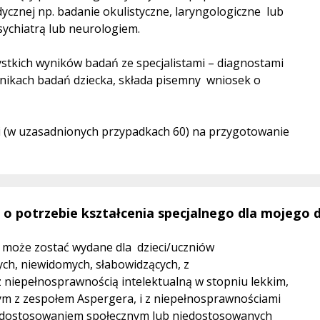
znej np. badanie okulistyczne, laryngologiczne lub
sychiatrą lub neurologiem.
stkich wyników badań ze specjalistami – diagnostami
 wynikach badań dziecka, składa pisemny wniosek o
dni (w uzasadnionych przypadkach 60) na przygotowanie
 o potrzebie kształcenia specjalnego dla mojego 
o może zostać wydane dla dzieci/uczniów
ych, niewidomych, słabowidzących, z
z niepełnosprawnością intelektualną w stopniu lekkim,
m z zespołem Aspergera, i z niepełnosprawnościami
edostosowaniem społecznym lub niedostosowanych