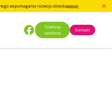
esnego wspomagania rozwoju dziecka
więcej
Telefony
Kontakt
zaufania