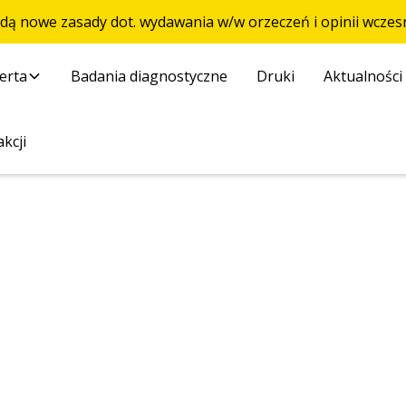
ędą nowe zasady dot. wydawania w/w orzeczeń i opinii wcz
erta
Badania diagnostyczne
Druki
Aktualności
kcji