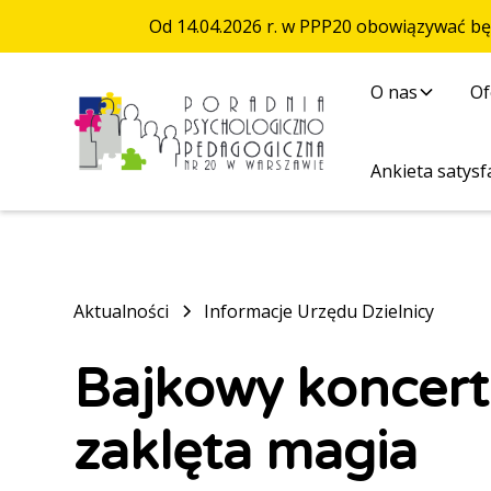
Od 14.04.2026 r. w PPP20 obowiązywać b
O nas
Of
Ankieta satysfa
Aktualności
Informacje Urzędu Dzielnicy
Bajkowy koncert
zaklęta magia