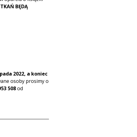
TKAŃ BĘDĄ
opada 2022, a koniec
wane osoby prosimy o
 953 508
od