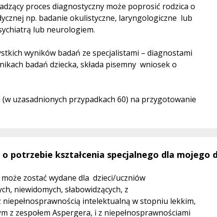
dzący proces diagnostyczny może poprosić rodzica o
znej np. badanie okulistyczne, laryngologiczne lub
sychiatrą lub neurologiem.
stkich wyników badań ze specjalistami – diagnostami
 wynikach badań dziecka, składa pisemny wniosek o
dni (w uzasadnionych przypadkach 60) na przygotowanie
 o potrzebie kształcenia specjalnego dla mojego 
o może zostać wydane dla dzieci/uczniów
ych, niewidomych, słabowidzących, z
z niepełnosprawnością intelektualną w stopniu lekkim,
m z zespołem Aspergera, i z niepełnosprawnościami