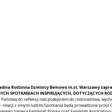
radnia Rodzinna Dzielnicy Bemowo m.st. Warszawy zapra
TNYCH SPOTKANIACH INSPIRUJĄCYCH, DOTYCZĄCYCH ROD
 Państwa do refleksji nad podejściem do rodzicielstwa, wycho
 – relacji z innymi ludźmi.Spotkania będą prowadzone przez 
wanego trenera Familylab Polska oraz Familylab Association 