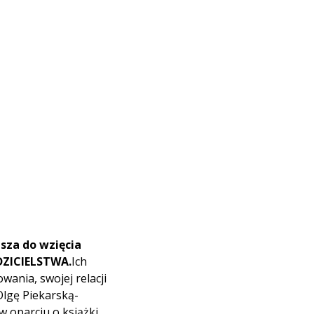
sza do wzięcia
ZICIELSTWA.
Ich
wania, swojej relacji
Olgę Piekarską-
w oparciu o książki