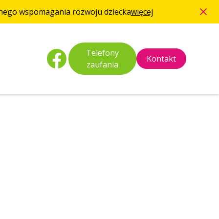
esnego wspomagania rozwoju dziecka
więcej
Telefony
Kontakt
zaufania