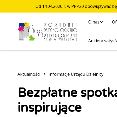
Od 14.04.2026 r. w PPP20 obowiązywać b
O nas
Of
Ankieta satysfa
Aktualności
Informacje Urzędu Dzielnicy
Bezpłatne spotk
inspirujące