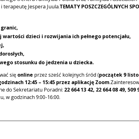
 terapeutę Jespera Juula.
TEMATY POSZCZEGÓLNYCH SPO
granic,
 wartości dzieci i rozwijania ich pełnego potencjału,
j,
orosłych,
ego stosunku do jedzenia u dziecka.
wać się
online
przez sześć kolejnych śród (
początek 9 list
godzinach 12:45 – 15:45 przez aplikację Zoom
.Zaintereso
zne do Sekretariatu Poradni:
22 664 13 42, 22 664 08 49, 509
u, w godzinach 9:00-16:00.