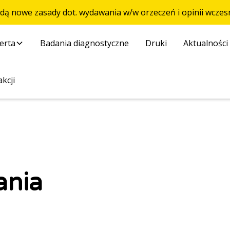
ędą nowe zasady dot. wydawania w/w orzeczeń i opinii wcz
erta
Badania diagnostyczne
Druki
Aktualności
kcji
ania