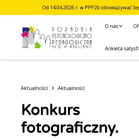
Od 14.04.2026 r. w PPP20 obowiązywać b
O nas
Of
Ankieta satysfa
Aktualności
Aktualności
Konkurs
fotograficzny.