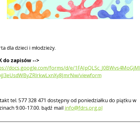
ta dla dzieci i młodzieży.
K do zapisów -->
ps://docs.google.com/forms/d/e/1FAIpQLSc_J0BWvs4MoGjM
jJ3eUsdWByZRlrkwLxnXy8JmrNw/viewform
akt tel. 577 328 471 dostępny od poniedziałku do piątku w
inach 9.00-17.00. bądź mail
info@fdrs.org.pl