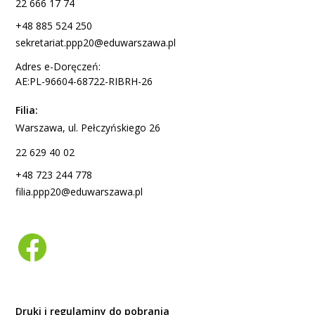
22 666 17 74
+48 885 524 250
sekretariat.ppp20@eduwarszawa.pl
Adres e-Doręczeń:
AE:PL-96604-68722-RIBRH-26
Filia:
Warszawa, ul. Pełczyńskiego 26
22 629 40 02
+48 723 244 778
filia.ppp20@eduwarszawa.pl
Druki i regulaminy do pobrania